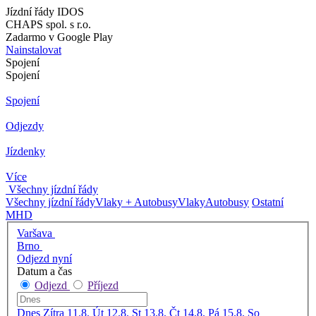
Jízdní řády IDOS
CHAPS spol. s r.o.
Zadarmo v Google Play
Nainstalovat
Spojení
Spojení
Spojení
Odjezdy
Jízdenky
Více
Všechny jízdní řády
Všechny jízdní řády
Vlaky + Autobusy
Vlaky
Autobusy
Ostatní
MHD
Varšava
Brno
Odjezd nyní
Datum a čas
Odjezd
Příjezd
Dnes
Zítra
11.8. Út
12.8. St
13.8. Čt
14.8. Pá
15.8. So