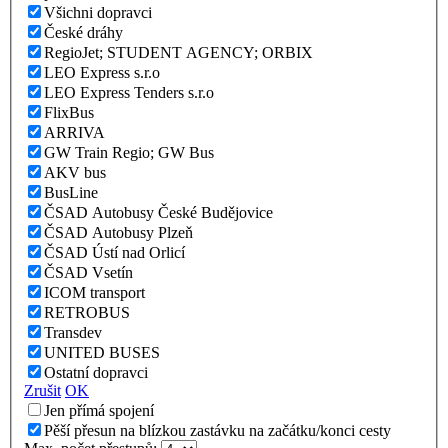
Všichni dopravci
České dráhy
RegioJet; STUDENT AGENCY; ORBIX
LEO Express s.r.o
LEO Express Tenders s.r.o
FlixBus
ARRIVA
GW Train Regio; GW Bus
AKV bus
BusLine
ČSAD Autobusy České Budějovice
ČSAD Autobusy Plzeň
ČSAD Ústí nad Orlicí
ČSAD Vsetín
ICOM transport
RETROBUS
Transdev
UNITED BUSES
Ostatní dopravci
Zrušit
OK
Jen přímá spojení
Pěší přesun na blízkou zastávku na začátku/konci cesty