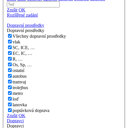
Zrušit
OK
Rozšířené zadání
Dopravní prostředky
Dopravní prostředky
Všechny dopravní prostředky
vlak
SC, ICE, …
EC, IC, …
R, …
Os, Sp, …
ostatní
autobus
tramvaj
trolejbus
metro
loď
lanovka
poptávková doprava
Zrušit
OK
Dopravci
Dopravci