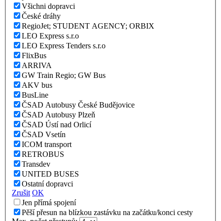
Všichni dopravci
České dráhy
RegioJet; STUDENT AGENCY; ORBIX
LEO Express s.r.o
LEO Express Tenders s.r.o
FlixBus
ARRIVA
GW Train Regio; GW Bus
AKV bus
BusLine
ČSAD Autobusy České Budějovice
ČSAD Autobusy Plzeň
ČSAD Ústí nad Orlicí
ČSAD Vsetín
ICOM transport
RETROBUS
Transdev
UNITED BUSES
Ostatní dopravci
Zrušit
OK
Jen přímá spojení
Pěší přesun na blízkou zastávku na začátku/konci cesty