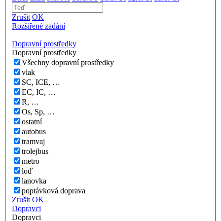
Zrušit
OK
Rozšířené zadání
Dopravní prostředky
Dopravní prostředky
Všechny dopravní prostředky
vlak
SC, ICE, …
EC, IC, …
R, …
Os, Sp, …
ostatní
autobus
tramvaj
trolejbus
metro
loď
lanovka
poptávková doprava
Zrušit
OK
Dopravci
Dopravci