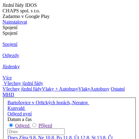
Jízdní řády IDOS
CHAPS spol. s r.o.
Zadarmo v Google Play
Nainstalovat
Spojení
Spojení
Spojení
Odjezdy
Jízdenky
Více
Všechny jízdní řády
Všechny jízdní řády
Vlaky + Autobusy
Vlaky
Autobusy
Ostatní
MHD
Bartošovice v Orlických horách,,Neratov
Kunvald
Odjezd nyní
Datum a čas
Odjezd
Příjezd
Dnes
Zítra
9.8. Ne
10.8. Po
11.8. Út
12.8. St
13.8. Čt