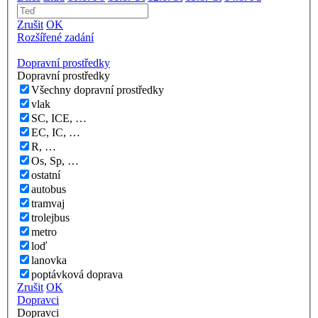
Zrušit
OK
Rozšířené zadání
Dopravní prostředky
Dopravní prostředky
Všechny dopravní prostředky
vlak
SC, ICE, …
EC, IC, …
R, …
Os, Sp, …
ostatní
autobus
tramvaj
trolejbus
metro
loď
lanovka
poptávková doprava
Zrušit
OK
Dopravci
Dopravci