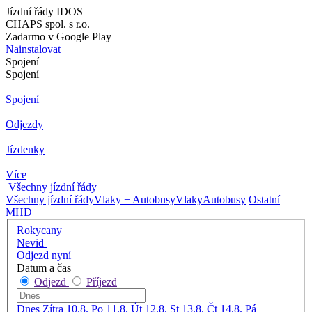
Jízdní řády IDOS
CHAPS spol. s r.o.
Zadarmo v Google Play
Nainstalovat
Spojení
Spojení
Spojení
Odjezdy
Jízdenky
Více
Všechny jízdní řády
Všechny jízdní řády
Vlaky + Autobusy
Vlaky
Autobusy
Ostatní
MHD
Rokycany
Nevid
Odjezd nyní
Datum a čas
Odjezd
Příjezd
Dnes
Zítra
10.8. Po
11.8. Út
12.8. St
13.8. Čt
14.8. Pá