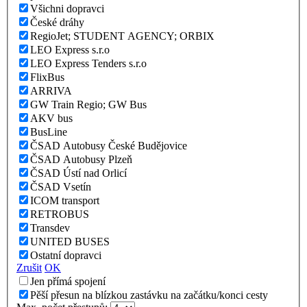
Všichni dopravci
České dráhy
RegioJet; STUDENT AGENCY; ORBIX
LEO Express s.r.o
LEO Express Tenders s.r.o
FlixBus
ARRIVA
GW Train Regio; GW Bus
AKV bus
BusLine
ČSAD Autobusy České Budějovice
ČSAD Autobusy Plzeň
ČSAD Ústí nad Orlicí
ČSAD Vsetín
ICOM transport
RETROBUS
Transdev
UNITED BUSES
Ostatní dopravci
Zrušit
OK
Jen přímá spojení
Pěší přesun na blízkou zastávku na začátku/konci cesty