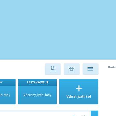
DY
ZASTÁVKOVÉ JŘ
ní řády
Všechny jízdní řády
Vybrat jízdní řád