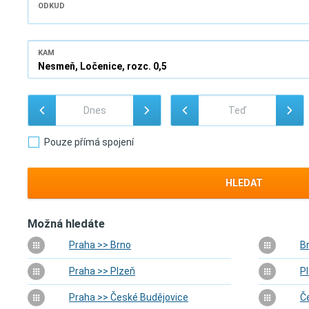
ODKUD
KAM
Pouze přímá spojení
HLEDAT
Možná hledáte
Praha >> Brno
B
Praha >> Plzeň
P
Praha >> České Budějovice
Č