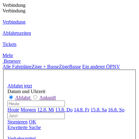
Verbindung
Verbindung
Verbindung
Abfahrtszeiten
Tickets
Mehr
Benesov
Alle Fahrpläne
Züge + Busse
Züge
Busse
Ein anderer ÖPNV
Abfahrt jetzt
Datum und Uhrzeit
Abfahrt
Ankunft
Heute
Morgen
12.8. Mi
13.8. Do
14.8. Fr
15.8. Sa
16.8. So
Stornieren
OK
Erweiterte Suche
Verkehrsmittel