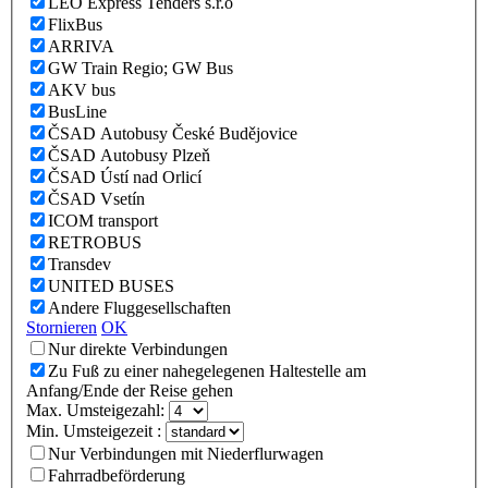
LEO Express Tenders s.r.o
FlixBus
ARRIVA
GW Train Regio; GW Bus
AKV bus
BusLine
ČSAD Autobusy České Budějovice
ČSAD Autobusy Plzeň
ČSAD Ústí nad Orlicí
ČSAD Vsetín
ICOM transport
RETROBUS
Transdev
UNITED BUSES
Andere Fluggesellschaften
Stornieren
OK
Nur direkte Verbindungen
Zu Fuß zu einer nahegelegenen Haltestelle am
Anfang/Ende der Reise gehen
Max. Umsteigezahl:
Min. Umsteigezeit :
Nur Verbindungen mit Niederflurwagen
Fahrradbeförderung