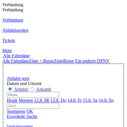
Verbindung
Verbindung
Verbindung
Abfahrtszeiten
Tickets
Mehr
Alle Fahrpläne
Alle Fahrpläne
Züge + Busse
Züge
Busse
Ein anderer ÖPNV
Abfahrt jetzt
Datum und Uhrzeit
Abfahrt
Ankunft
Heute
Morgen
12.8. Mi
13.8. Do
14.8. Fr
15.8. Sa
16.8. So
Stornieren
OK
Erweiterte Suche
Verkehrsmittel