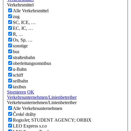
Verkehrsmittel
Alle Verkehrsmittel
zug
SC, ICE, …
EC, IC, …
R, …
Os, Sp, …
sonstige
bus
straßenbahn
oberleitungsomnibus
u-Bahn
schiff
seilbahn
taxibus
Stornieren
OK
Verkehrsunternehmen/Linienbetreiber
Verkehrsunternehmen/Linienbetreiber
Alle Verkehrsunternehmen
České dráhy
RegioJet; STUDENT AGENCY; ORBIX
LEO Express s.r.o