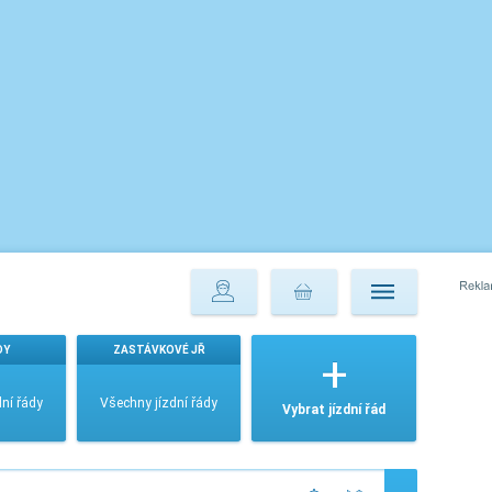
DY
ZASTÁVKOVÉ JŘ
ní řády
Všechny jízdní řády
Vybrat jízdní řád