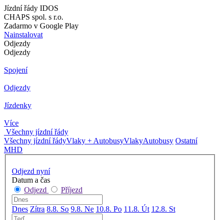
Jízdní řády IDOS
CHAPS spol. s r.o.
Zadarmo v Google Play
Nainstalovat
Odjezdy
Odjezdy
Spojení
Odjezdy
Jízdenky
Více
Všechny jízdní řády
Všechny jízdní řády
Vlaky + Autobusy
Vlaky
Autobusy
Ostatní
MHD
Odjezd nyní
Datum a čas
Odjezd
Příjezd
Dnes
Zítra
8.8. So
9.8. Ne
10.8. Po
11.8. Út
12.8. St