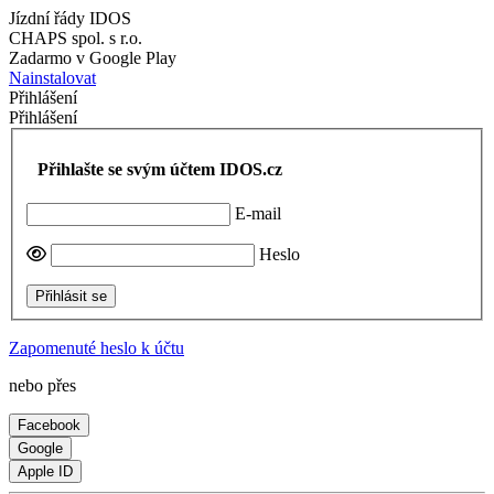
Jízdní řády IDOS
CHAPS spol. s r.o.
Zadarmo v Google Play
Nainstalovat
Přihlášení
Přihlášení
Přihlašte se svým účtem IDOS.cz
E-mail
Heslo
Přihlásit se
Zapomenuté heslo k účtu
nebo přes
Facebook
Google
Apple ID