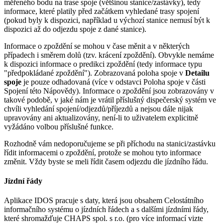
měřeného bodu na trase spoje (většinou stanice/zastávky), tedy
informace, které platily před začátkem vyhledané trasy spojení
(pokud byly k dispozici, například u výchozí stanice nemusí být k
dispozici až do odjezdu spoje z dané stanice).
Informace o zpoždění se mohou v čase měnit a v některých
případech i směrem dolů (tzv. krácení zpoždění). Obvykle nemáme
k dispozici informace o predikci zpoždění (tedy informace typu
"předpokládané zpoždění"). Zobrazovaná poloha spoje v
Detailu
spoje
je pouze odhadovaná (více v odstavci Poloha spoje v části
Spojení této Nápovědy). Informace o zpoždění jsou zobrazovány v
takové podobě, v jaké nám je vrátil příslušný dispečerský systém ve
chvíli vyhledání spojení/odjezdů/příjezdů a nejsou dále nijak
upravovány ani aktualizovány,
není-li
to uživatelem explicitně
vyžádáno volbou příslušné funkce.
Rozhodně vám nedoporučujeme se při příchodu na stanici/zastávku
řídit informacemi o zpoždění, protože se mohou tyto informace
změnit. Vždy byste se meli řídit časem odjezdu dle jízdního řádu.
Jízdní řády
Aplikace IDOS pracuje s daty, která jsou obsahem Celostátního
informačního systému o jízdních řádech a s dalšími jízdními řády,
které shromažďuje CHAPS spol. s r.o. (pro více informací vizte