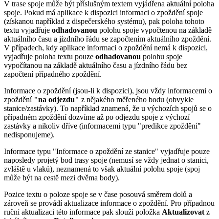
V trase spoje může být příslušným textem vyjádřena aktuální poloha
spoje. Pokud má aplikace k dispozici informaci o zpoždění spoje
(získanou například z dispečerského systému), pak poloha tohoto
textu vyjadřuje
odhadovanou
polohu spoje vypočtenou na základě
aktuálního času a jízdního řádu se započtením aktuálního zpoždění.
V případech, kdy aplikace informaci o zpoždění nemá k dispozici,
vyjadřuje poloha textu pouze
odhadovanou
polohu spoje
vypočítanou na základě aktuálního času a jízdního řádu bez
započtení případného zpoždění.
Informace o zpoždění (jsou-li k dispozici), jsou vždy informacemi o
zpoždění
"na odjezdu"
z nějakého měřeného bodu (obvykle
stanice/zastávky). To například znamená, že u výchozích spojů se o
případném zpoždění dozvíme až po odjezdu spoje z výchozí
zastávky a nikoliv dříve (informacemi typu "predikce zpoždění"
nedisponujeme).
Informace typu "Informace o zpoždění ze stanice" vyjadřuje pouze
naposledy projetý bod trasy spoje (nemusí se vždy jednat o stanici,
zvláště u vlaků), neznamená to však aktuální polohu spoje (spoj
může být na cestě mezi dvěma body).
Pozice textu o poloze spoje se v čase posouvá směrem dolů a
zároveň se provádí aktualizace informace o zpoždění. Pro případnou
ruční aktualizaci této informace pak slouží položka
Aktualizovat
z