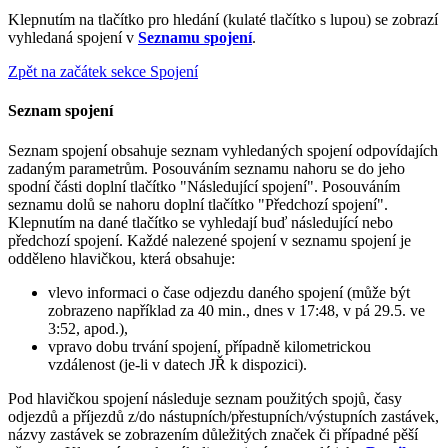
Klepnutím na tlačítko pro hledání (kulaté tlačítko s lupou) se zobrazí
vyhledaná spojení v
Seznamu spojení
.
Zpět na začátek sekce Spojení
Seznam spojení
Seznam spojení obsahuje seznam vyhledaných spojení odpovídajích
zadaným parametrům. Posouváním seznamu nahoru se do jeho
spodní části doplní tlačítko "Následující spojení". Posouváním
seznamu dolů se nahoru doplní tlačítko "Předchozí spojení".
Klepnutím na dané tlačítko se vyhledají buď následující nebo
předchozí spojení. Každé nalezené spojení v seznamu spojení je
odděleno hlavičkou, která obsahuje:
vlevo informaci o čase odjezdu daného spojení (může být
zobrazeno například za 40 min., dnes v 17:48, v pá 29.5. ve
3:52, apod.),
vpravo dobu trvání spojení, případně kilometrickou
vzdálenost (je-li v datech JŘ k dispozici).
Pod hlavičkou spojení následuje seznam použitých spojů, časy
odjezdů a příjezdů z/do nástupních/přestupních/výstupních zastávek,
názvy zastávek se zobrazením důležitých značek či případné pěší