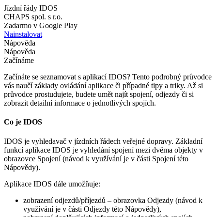
Jízdní řády IDOS
CHAPS spol. s r.o.
Zadarmo v Google Play
Nainstalovat
Nápověda
Nápověda
Začínáme
Začínáte se seznamovat s aplikací IDOS? Tento podrobný průvodce
vás naučí základy ovládání aplikace či případné tipy a triky. Až si
průvodce prostudujete, budete umět najít spojení, odjezdy či si
zobrazit detailní informace o jednotlivých spojích.
Co je IDOS
IDOS je vyhledavač v jízdních řádech veřejné dopravy. Základní
funkcí aplikace IDOS je vyhledání spojení mezi dvěma objekty v
obrazovce Spojení (návod k využívání je v části Spojení této
Nápovědy).
Aplikace IDOS dále umožňuje:
zobrazení odjezdů/příjezdů – obrazovka Odjezdy (návod k
využívání je v části Odjezdy této Nápovědy),