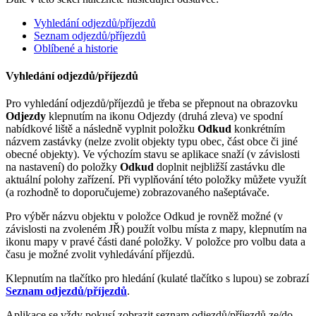
Vyhledání odjezdů/příjezdů
Seznam odjezdů/příjezdů
Oblíbené a historie
Vyhledání odjezdů/příjezdů
Pro vyhledání odjezdů/příjezdů je třeba se přepnout na obrazovku
Odjezdy
klepnutím na ikonu Odjezdy (druhá zleva) ve spodní
nabídkové liště a následně vyplnit položku
Odkud
konkrétním
názvem zastávky (nelze zvolit objekty typu obec, část obce či jiné
obecné objekty). Ve výchozím stavu se aplikace snaží (v závislosti
na nastavení) do položky
Odkud
doplnit nejbližší zastávku dle
aktuální polohy zařízení. Při vyplňování této položky můžete využít
(a rozhodně to doporučujeme) zobrazovaného našeptávače.
Pro výběr názvu objektu v položce Odkud je rovněž možné (v
závislosti na zvoleném JŘ) použít volbu místa z mapy, klepnutím na
ikonu mapy v pravé části dané položky. V položce pro volbu data a
času je možné zvolit vyhledávání příjezdů.
Klepnutím na tlačítko pro hledání (kulaté tlačítko s lupou) se zobrazí
Seznam odjezdů/příjezdů
.
Aplikace se vždy pokusí zobrazit seznam odjezdů/příjezdů ze/do