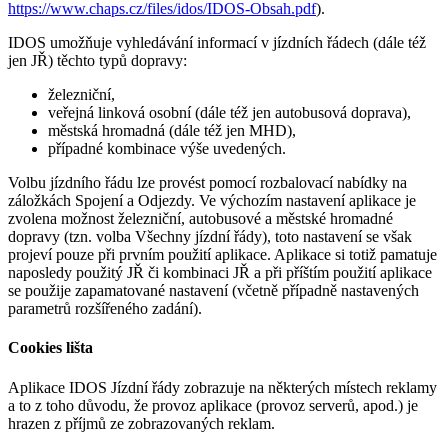
https://www.chaps.cz/files/idos/IDOS-Obsah.pdf
).
IDOS umožňuje vyhledávání informací v jízdních řádech (dále též
jen JŘ) těchto typů dopravy:
železniční,
veřejná linková osobní (dále též jen autobusová doprava),
městská hromadná (dále též jen MHD),
případné kombinace výše uvedených.
Volbu jízdního řádu lze provést pomocí rozbalovací nabídky na
záložkách Spojení a Odjezdy. Ve výchozím nastavení aplikace je
zvolena možnost železniční, autobusové a městské hromadné
dopravy (tzn. volba
Všechny jízdní řády
), toto nastavení se však
projeví pouze při prvním použití aplikace. Aplikace si totiž pamatuje
naposledy použitý JŘ či kombinaci JŘ a při příštím použití aplikace
se použije zapamatované nastavení (včetně případně nastavených
parametrů rozšířeného zadání).
Cookies lišta
Aplikace IDOS Jízdní řády zobrazuje na některých místech reklamy
a to z toho důvodu, že provoz aplikace (provoz serverů, apod.) je
hrazen z příjmů ze zobrazovaných reklam.