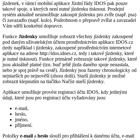
jízdenek, v rámci mobilní aplikace Jízdní řády IDOS pak pouze
takové spoje, u kterých není nutné jízdenku tisknout. Prodejní
systém aktuálně neumožňuje zakoupit jízdenku pro zvíře (např. psa)
či zavazadlo (např. kolo). Podrobnosti o přepravě zvířat a zavazadel
Vám sdělí konkrétní dopravce.
Funkce
Jízdenky
umožňuje zobrazit všechny jízdenky zakoupené
pod daným uživatelským účtem prostřednictvím aplikace IDOS.cz
(tedy například i jízdenky, zakoupené prostřednictvím internetové
aplikace na adrese http://idos.idnes.cz, tedy i takové jízdenky, které
je nutné tisknout). Funkce primárně zobrazuje takové jízdenky, které
jsou aktuálně platné (tzn. buď ještě jízda daného spoje nenastala,
nebo je spoj právě na cestě). Jízdenky jsou řazeny chronologicky od
nejstarších po nejnověší (zhora dolů). Starší jízdenky je možné
zobrazit klepnutím na tlačítko Načíst starší jízdenky.
Aplikace umožňuje provést registraci účtu IDOS, kdy jedinými
údaji, které jsou pro registraci účtu vyžadovány jsou:
e-mail,
heslo,
jméno,
příjmení.
Položky
e-mail
a
heslo
slouží pro přihlášení k danému účtu,
e-mail