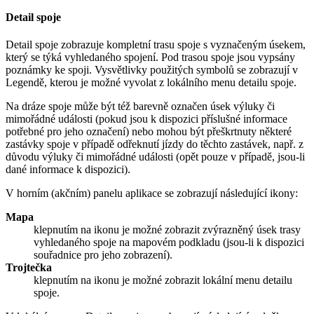
Detail spoje
Detail spoje zobrazuje kompletní trasu spoje s vyznačeným úsekem,
který se týká vyhledaného spojení. Pod trasou spoje jsou vypsány
poznámky ke spoji. Vysvětlivky použitých symbolů se zobrazují v
Legendě, kterou je možné vyvolat z lokálního menu detailu spoje.
Na dráze spoje může být též barevně označen úsek výluky či
mimořádné události (pokud jsou k dispozici příslušné informace
potřebné pro jeho označení) nebo mohou být přeškrtnuty některé
zastávky spoje v případě odřeknutí jízdy do těchto zastávek, např. z
důvodu výluky či mimořádné události (opět pouze v případě, jsou-li
dané informace k dispozici).
V horním (akčním) panelu aplikace se zobrazují následující ikony:
Mapa
klepnutím na ikonu je možné zobrazit zvýrazněný úsek trasy
vyhledaného spoje na mapovém podkladu (jsou-li k dispozici
souřadnice pro jeho zobrazení).
Trojtečka
klepnutím na ikonu je možné zobrazit lokální menu detailu
spoje.