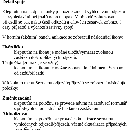
Detail spoje
.
Klepnutím na nadpis stránky je možné změnit vyhledávání odjezdů
na vyhledávání
příjezdů
nebo naopak. V případě zobrazování
příjezdů se pak místo časů odjezdů a cílových zastávek zobrazují
časy příjezdů a výchozí zastávky spojů.
V horním (akčním) panelu aplikace se zobrazují následující ikony:
Hvězdička
klepnutím na ikonu je možné uložit/vymazat zvolenou
zastávku do/z oblíbených odjezdů.
Trojtečka
(zobrazuje se vždy)
klepnutím na ikonu je možné zobrazit lokální menu Seznamu
odjezdů/příjezdů.
V lokálním menu Seznamu odjezdů/příjezdů se zobrazují následující
položky:
Změnit zadání
klepnutím na položku se provede návrat na zadávací formulář
s předvyplněnou aktuálně hledanou zastávkou.
Aktualizovat
klepnutím na položku se provede aktualizace seznamu
vyhledaných odjezdů/příjezdů, včetně aktualizace případných
zpoždění spojů.