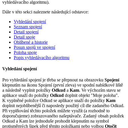
vyhledávacího algoritmu).
Dále v této sekci naleznete následující odstavce:
Vyhledání spojení
Seznam spojení
Detail spojení
Detail spoje
Oblíbené a historie
Posun spojů ve spojení
Poloha spoje
Popis vyhledávacího algoritmu
Vyhledání spojení
Pro vyhledání spojení je třeba se přepnout na obrazovku
Spojení
klepnutím na ikonu Spojení (první zleva) ve spodní nabídkové liště
a následně vyplnit položky
Odkud
a
Kam
. Ve výchozím stavu se
aplikace snaží do položky
Odkud
doplnit objekt "Moje poloha".
K vyplněné položce Odkud se aplikace snaží do položky
Kam
doplnit nejoblíbenější či naposledy použitý cíl dle zadaného Odkud.
Při vyplňování těchto položek můžete využít (a rozhodně to
doporučujeme) zobrazovaného našeptávače. Zadaný obsah položek
Odkud a Kam lze jednoduše prohodit klepnutím na symbol
protisměrných šipek před těmito položkami nebo volbou
Otočit