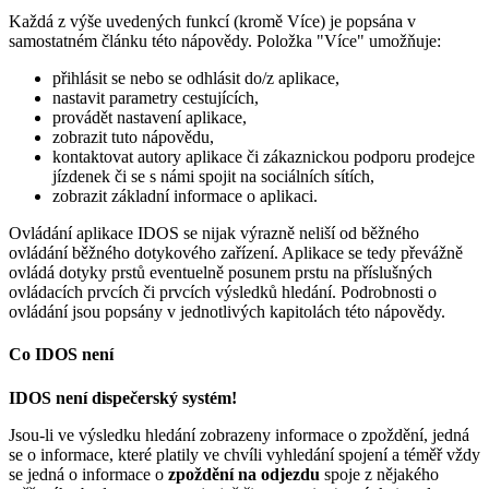
Každá z výše uvedených funkcí (kromě Více) je popsána v
samostatném článku této nápovědy. Položka "Více" umožňuje:
přihlásit se nebo se odhlásit do/z aplikace,
nastavit parametry cestujících,
provádět nastavení aplikace,
zobrazit tuto nápovědu,
kontaktovat autory aplikace či zákaznickou podporu prodejce
jízdenek či se s námi spojit na sociálních sítích,
zobrazit základní informace o aplikaci.
Ovládání aplikace IDOS se nijak výrazně neliší od běžného
ovládání běžného dotykového zařízení. Aplikace se tedy převážně
ovládá dotyky prstů eventuelně posunem prstu na příslušných
ovládacích prvcích či prvcích výsledků hledání. Podrobnosti o
ovládání jsou popsány v jednotlivých kapitolách této nápovědy.
Co IDOS není
IDOS není dispečerský systém!
Jsou-li
ve výsledku hledání zobrazeny informace o zpoždění, jedná
se o informace, které platily ve chvíli vyhledání spojení a téměř vždy
se jedná o informace o
zpoždění na odjezdu
spoje z nějakého