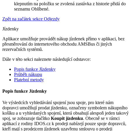
klepnutím na položku se zvolená zastávka z historie přidá do
seznamu
Oblíbené
.
Zpět na začátek sekce Odjezdy
Jízdenky
Aplikace umožňuje provádět nákup jízdenek přímo v aplikaci, bez
přesměrování do internetového obchodu AMSBus či jiných
rezervačních systémů.
Dále v této sekci naleznete následující odstavce:
Popis funkce Jízdenky
Průběh nákupu
Platební metody
Popis funkce Jízdenky
Ve výsledcích vyhledávání spojení jsou spoje, pro které nám
dopravci umožňují prodat jízdenku, označeny symbolem nákupního
košíku a u vyhledaných spojení, která obsahují alespoň jeden takový
spoj, se zobrazuje tlačítko
Koupit jízdenku
. Obecně se v rámci
aplikací z rodiny IDOS.cz k prodeji nabízejí pouze spoje dopravců,
kteří mají s prodejcem jízdenek uzavřenu smlouvu o prodeji