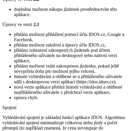
doplněna možnost nákupu jízdenek prostřednictvím této
aplikace.
Úpravy ve verzi
2.1
přidána možnost přihlášení pomocí účtu IDOS.cz, Google a
Facebook,
přidána možnost založení a úpravy účtu IDOS.cz,
přidáno zobrazení zakoupených jízdenek pod účtem
přihlášeného uživatele na desktopové nebo nativní verzi
aplikace,
přidána možnost vrátit zakoupenou jízdenku, pokud ještě
nevypršela doba pro možnost jejího vrácení,
historie vyhledávání a oblíbené se u přihlášeného uživatele
sdílí s desktopovou verzí aplikací (https://idos.idnes.cz),
nová verze aplikace přebírá historii vyhledávání a oblíbené
nepřihlášeného uživatele z předchozí verze aplikace,
oprava chyb.
Spojení
Vyhledávání spojení je základní funkcí aplikace IDOS. Algoritmus
vyhledávání spojení minimalizuje celkovou dobu jízdy a počet
přestupů (to například znamená, že cena nevstupuje do