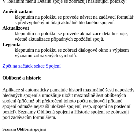
V lokálním menu Detailu spoje se zobrazují následující položky:
Změnit zadání
klepnutím na položku se provede návrat na zadávací formulář
s předvyplněnými údaji aktuálně hledaného spojení.
Aktualizovat
klepnutím na položku se provede aktualizace detailu spoje,
včetně aktualizace případných zpoždění spojů.
Legenda
klepnutím na položku se zobrazí dialogové okno s výpisem
významu zobrazených symbolů.
Zpět na začátek sekce Spojení
Oblíbené a historie
Aplikace si automaticky pamatuje historii maximálně šesti naposledy
hledaných spojení a umožňuje uložit maximálně šest oblíbených
spojení (přičemž při překročení tohoto počtu nejnověji přidané
spojení odmaže nejstarší uložené spojení, resp. spojení na poslední
pozici). Seznamy
Oblíbená spojení
a
Historie spojení
se zobrazují
pod zadávacím formulářem.
Seznam
Oblíbená spojení