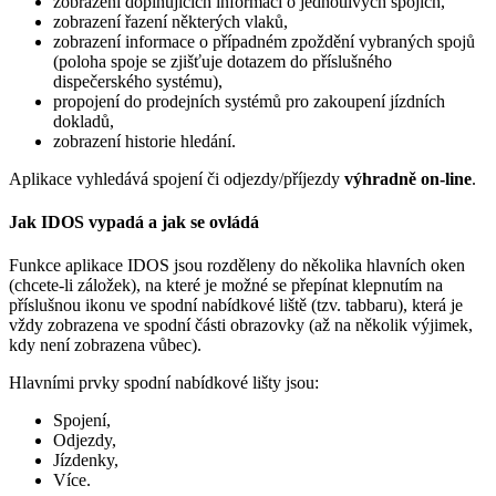
zobrazení doplňujících informací o jednotlivých spojích,
zobrazení řazení některých vlaků,
zobrazení informace o případném zpoždění vybraných spojů
(poloha spoje se zjišťuje dotazem do příslušného
dispečerského systému),
propojení do prodejních systémů pro zakoupení jízdních
dokladů,
zobrazení historie hledání.
Aplikace vyhledává spojení či odjezdy/příjezdy
výhradně on-line
.
Jak IDOS vypadá a jak se ovládá
Funkce aplikace IDOS jsou rozděleny do několika hlavních oken
(chcete-li záložek), na které je možné se přepínat klepnutím na
příslušnou ikonu ve spodní nabídkové liště (tzv. tabbaru), která je
vždy zobrazena ve spodní části obrazovky (až na několik výjimek,
kdy není zobrazena vůbec).
Hlavními prvky spodní nabídkové lišty jsou:
Spojení,
Odjezdy,
Jízdenky,
Více.