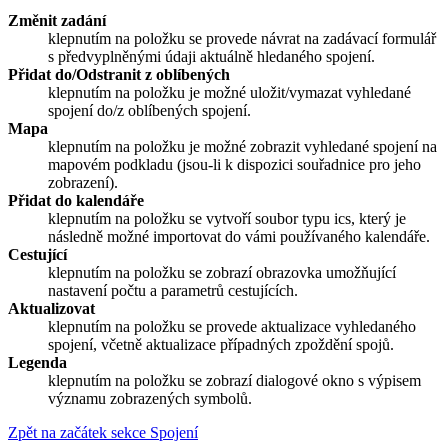
Změnit zadání
klepnutím na položku se provede návrat na zadávací formulář
s předvyplněnými údaji aktuálně hledaného spojení.
Přidat do/Odstranit z oblíbených
klepnutím na položku je možné uložit/vymazat vyhledané
spojení do/z oblíbených spojení.
Mapa
klepnutím na položku je možné zobrazit vyhledané spojení na
mapovém podkladu (jsou-li k dispozici souřadnice pro jeho
zobrazení).
Přidat do kalendáře
klepnutím na položku se vytvoří soubor typu ics, který je
následně možné importovat do vámi používaného kalendáře.
Cestující
klepnutím na položku se zobrazí obrazovka umožňující
nastavení počtu a parametrů cestujících.
Aktualizovat
klepnutím na položku se provede aktualizace vyhledaného
spojení, včetně aktualizace případných zpoždění spojů.
Legenda
klepnutím na položku se zobrazí dialogové okno s výpisem
významu zobrazených symbolů.
Zpět na začátek sekce Spojení