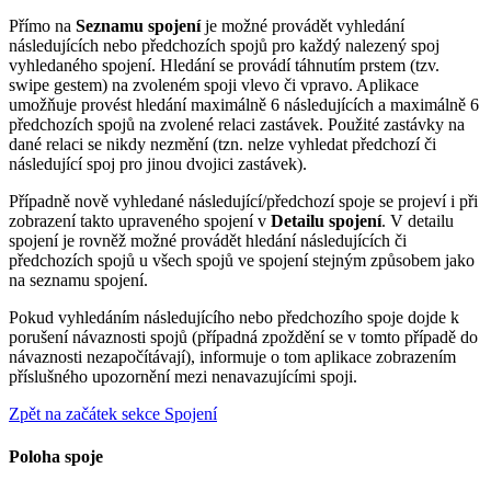
Přímo na
Seznamu spojení
je možné provádět vyhledání
následujících nebo předchozích spojů pro každý nalezený spoj
vyhledaného spojení. Hledání se provádí táhnutím prstem (tzv.
swipe gestem) na zvoleném spoji vlevo či vpravo. Aplikace
umožňuje provést hledání maximálně 6 následujících a maximálně 6
předchozích spojů na zvolené relaci zastávek. Použité zastávky na
dané relaci se nikdy nezmění (tzn. nelze vyhledat předchozí či
následující spoj pro jinou dvojici zastávek).
Případně nově vyhledané následující/předchozí spoje se projeví i při
zobrazení takto upraveného spojení v
Detailu spojení
. V detailu
spojení je rovněž možné provádět hledání následujících či
předchozích spojů u všech spojů ve spojení stejným způsobem jako
na seznamu spojení.
Pokud vyhledáním následujícího nebo předchozího spoje dojde k
porušení návaznosti spojů (případná zpoždění se v tomto případě do
návaznosti nezapočítávají), informuje o tom aplikace zobrazením
příslušného upozornění mezi nenavazujícími spoji.
Zpět na začátek sekce Spojení
Poloha spoje