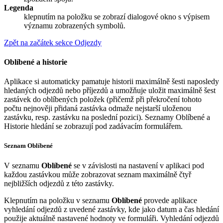
Legenda
klepnutím na položku se zobrazí dialogové okno s výpisem
významu zobrazených symbolů.
Zpět na začátek sekce Odjezdy
Oblíbené a historie
Aplikace si automaticky pamatuje historii maximálně šesti naposledy
hledaných odjezdů nebo příjezdů a umožňuje uložit maximálně šest
zastávek do oblíbených položek (přičemž při překročení tohoto
počtu nejnověji přidaná zastávka odmaže nejstarší uloženou
zastávku, resp. zastávku na poslední pozici). Seznamy
Oblíbené
a
Historie hledání
se zobrazují pod zadávacím formulářem.
Seznam
Oblíbené
V seznamu
Oblíbené
se v závislosti na nastavení v aplikaci pod
každou zastávkou může zobrazovat seznam maximálně čtyř
nejbližších odjezdů z této zastávky.
Klepnutím na položku v seznamu
Oblíbené
provede aplikace
vyhledání odjezdů z uvedené zastávky, kde jako datum a čas hledání
použije aktuálně nastavené hodnoty ve formuláři. Vyhledání odjezdů