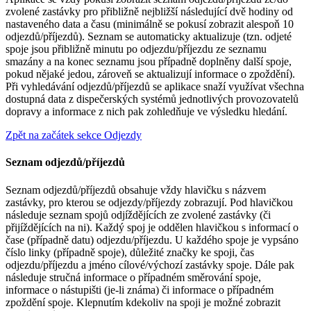
zvolené zastávky pro přibližně nejbližší následující dvě hodiny od
nastaveného data a času (minimálně se pokusí zobrazit alespoň 10
odjezdů/příjezdů). Seznam se automaticky aktualizuje (tzn. odjeté
spoje jsou přibližně minutu po odjezdu/příjezdu ze seznamu
smazány a na konec seznamu jsou případně doplněny další spoje,
pokud nějaké jedou, zároveň se aktualizují informace o zpoždění).
Při vyhledávání odjezdů/příjezdů se aplikace snaží využívat všechna
dostupná data z dispečerských systémů jednotlivých provozovatelů
dopravy a informace z nich pak zohledňuje ve výsledku hledání.
Zpět na začátek sekce Odjezdy
Seznam odjezdů/příjezdů
Seznam odjezdů/příjezdů obsahuje vždy hlavičku s názvem
zastávky, pro kterou se odjezdy/příjezdy zobrazují. Pod hlavičkou
následuje seznam spojů odjíždějících ze zvolené zastávky (či
přijíždějících na ni). Každý spoj je oddělen hlavičkou s informací o
čase (případně datu) odjezdu/příjezdu. U každého spoje je vypsáno
číslo linky (případně spoje), důležité značky ke spoji, čas
odjezdu/příjezdu a jméno cílové/výchozí zastávky spoje. Dále pak
následuje stručná informace o případném směrování spoje,
informace o nástupišti (je-li známa) či informace o případném
zpoždění spoje. Klepnutím kdekoliv na spoji je možné zobrazit