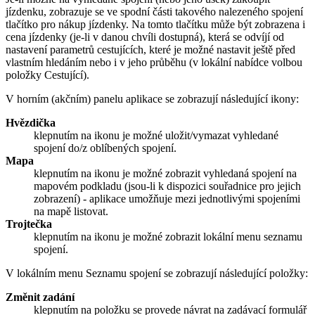
jízdenku, zobrazuje se ve spodní části takového nalezeného spojení
tlačítko pro nákup jízdenky. Na tomto tlačítku může být zobrazena i
cena jízdenky (je-li v danou chvíli dostupná), která se odvíjí od
nastavení parametrů cestujících, které je možné nastavit ještě před
vlastním hledáním nebo i v jeho průběhu (v lokální nabídce volbou
položky Cestující).
V horním (akčním) panelu aplikace se zobrazují následující ikony:
Hvězdička
klepnutím na ikonu je možné uložit/vymazat vyhledané
spojení do/z oblíbených spojení.
Mapa
klepnutím na ikonu je možné zobrazit vyhledaná spojení na
mapovém podkladu (jsou-li k dispozici souřadnice pro jejich
zobrazení) - aplikace umožňuje mezi jednotlivými spojeními
na mapě listovat.
Trojtečka
klepnutím na ikonu je možné zobrazit lokální menu seznamu
spojení.
V lokálním menu Seznamu spojení se zobrazují následující položky:
Změnit zadání
klepnutím na položku se provede návrat na zadávací formulář