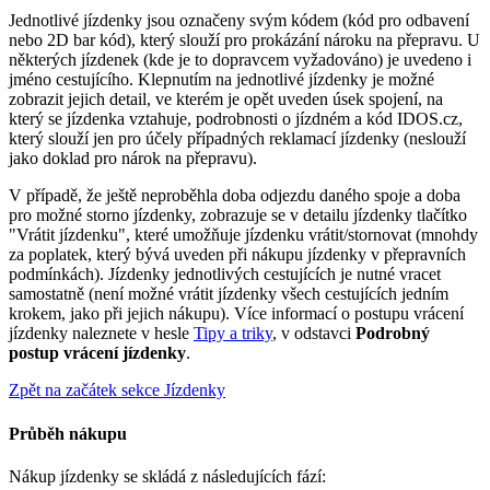
Jednotlivé jízdenky jsou označeny svým kódem (kód pro odbavení
nebo 2D bar kód), který slouží pro prokázání nároku na přepravu. U
některých jízdenek (kde je to dopravcem vyžadováno) je uvedeno i
jméno cestujícího. Klepnutím na jednotlivé jízdenky je možné
zobrazit jejich detail, ve kterém je opět uveden úsek spojení, na
který se jízdenka vztahuje, podrobnosti o jízdném a kód IDOS.cz,
který slouží jen pro účely případných reklamací jízdenky (neslouží
jako doklad pro nárok na přepravu).
V případě, že ještě neproběhla doba odjezdu daného spoje a doba
pro možné storno jízdenky, zobrazuje se v detailu jízdenky tlačítko
"Vrátit jízdenku", které umožňuje jízdenku vrátit/stornovat (mnohdy
za poplatek, který bývá uveden při nákupu jízdenky v přepravních
podmínkách). Jízdenky jednotlivých cestujících je nutné vracet
samostatně (není možné vrátit jízdenky všech cestujících jedním
krokem, jako při jejich nákupu). Více informací o postupu vrácení
jízdenky naleznete v hesle
Tipy a triky
, v odstavci
Podrobný
postup vrácení jízdenky
.
Zpět na začátek sekce Jízdenky
Průběh nákupu
Nákup jízdenky se skládá z následujících fází: