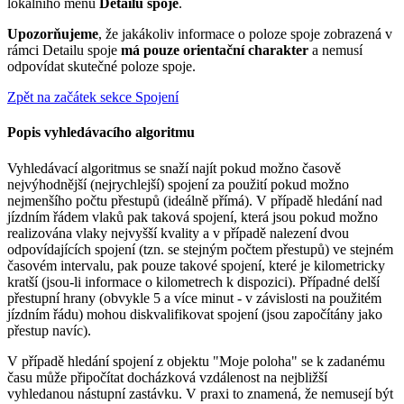
lokálního menu
Detailu spoje
.
Upozorňujeme
, že jakákoliv informace o poloze spoje zobrazená v
rámci Detailu spoje
má pouze orientační charakter
a nemusí
odpovídat skutečné poloze spoje.
Zpět na začátek sekce Spojení
Popis vyhledávacího algoritmu
Vyhledávací algoritmus se snaží najít pokud možno časově
nejvýhodnější (nejrychlejší) spojení za použití pokud možno
nejmenšího počtu přestupů (ideálně přímá). V případě hledání nad
jízdním řádem vlaků pak taková spojení, která jsou pokud možno
realizována vlaky nejvyšší kvality a v případě nalezení dvou
odpovídajících spojení (tzn. se stejným počtem přestupů) ve stejném
časovém intervalu, pak pouze takové spojení, které je kilometricky
kratší (jsou-li informace o kilometrech k dispozici). Případné delší
přestupní hrany (obvykle 5 a více minut - v závislosti na použitém
jízdním řádu) mohou diskvalifikovat spojení (jsou započítány jako
přestup navíc).
V případě hledání spojení z objektu "Moje poloha" se k zadanému
času může připočítat docházková vzdálenost na nejbližší
vyhledanou nástupní zastávku. V praxi to znamená, že nemusejí být