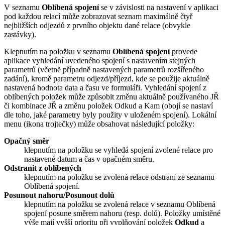
V seznamu
Oblíbená spojení
se v závislosti na nastavení v aplikaci
pod každou relací může zobrazovat seznam maximálně čtyř
nejbližších odjezdů z prvního objektu dané relace (obvykle
zastávky).
Klepnutím na položku v seznamu
Oblíbená spojení
provede
aplikace vyhledání uvedeného spojení s nastavením stejných
parametrů (včetně případně nastavených parametrů rozšířeného
zadání), kromě parametru odjezd/příjezd, kde se použije aktuálně
nastavená hodnota data a času ve formuláři. Vyhledání spojení z
oblíbených položek může způsobit změnu aktuálně používaného JŘ
či kombinace JŘ a změnu položek Odkud a Kam (obojí se nastaví
dle toho, jaké parametry byly použity v uloženém spojení). Lokální
menu (ikona trojtečky) může obsahovat následující položky:
Opačný směr
klepnutím na položku se vyhledá spojení zvolené relace pro
nastavené datum a čas v opačném směru.
Odstranit z oblíbených
klepnutím na položku se zvolená relace odstraní ze seznamu
Oblíbená spojení
.
Posunout nahoru/Posunout dolů
klepnutím na položku se zvolená relace v seznamu
Oblíbená
spojení
posune směrem nahoru (resp. dolů). Položky umístěné
výše mají vyšší prioritu při vyplňování položek
Odkud
a