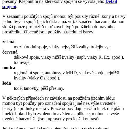
přesuny. Klepnutím na kterékoliv spojení se vyvolá jeho
Detail
spojení
.
V seznamu použitých spojů mohou být použity různé ikony a barvy
jednotlivých spojů (jejich čísla a názvu). Označení barvou a ikonou
slouží pouze pro rozlišení různých typů použitého dopravního
prostředku. Obecně jsou použity následující barvy:
zelená
mezinárodní spoje, vlaky nejvyšší kvality, trolejbusy,
červená
dálkové spoje, vlaky nižší kvality (např. vlaky R, Ex, apod.),
tramvaje,
modrá
regionální spoje, autobusy v MHD, vlakové spoje nejnižší
kvality (vlaky Os, apod.),
šedá
lodě, lanovky, pěší přesuny.
V některých případech (v závislosti na použitém jízdním řádu)
mohou být použity pro označení spojů i jiné než výše uvedené
barvy (např. linky metra v Praze odpovídají barvám linek dle plánu
linek). Pokud bylo zvoleno tmavé téma aplikace, mohou se výše
uvedené barvy lišit (jsou upraveny pro lepší kontrast).
Je-li možné na vyhledané spojení (nebo jeho úsek) zakoupit