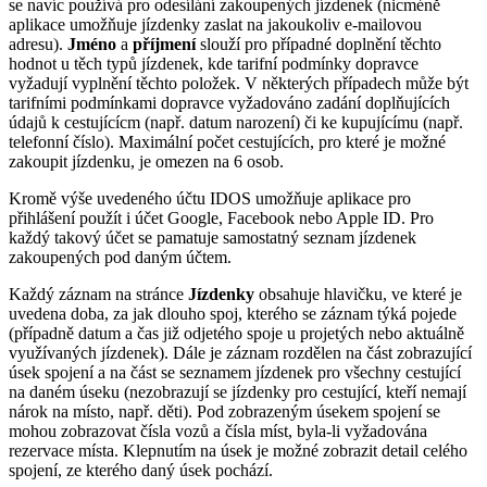
se navíc používá pro odesílání zakoupených jízdenek (nicméně
aplikace umožňuje jízdenky zaslat na jakoukoliv
e-mailovou
adresu).
Jméno
a
příjmení
slouží pro případné doplnění těchto
hodnot u těch typů jízdenek, kde tarifní podmínky dopravce
vyžadují vyplnění těchto položek. V některých případech může být
tarifními podmínkami dopravce vyžadováno zadání doplňujících
údajů k cestujícícm (např. datum narození) či ke kupujícímu (např.
telefonní číslo). Maximální počet cestujících, pro které je možné
zakoupit jízdenku, je omezen na 6 osob.
Kromě výše uvedeného účtu IDOS umožňuje aplikace pro
přihlášení použít i účet Google, Facebook nebo Apple ID. Pro
každý takový účet se pamatuje samostatný seznam jízdenek
zakoupených pod daným účtem.
Každý záznam na stránce
Jízdenky
obsahuje hlavičku, ve které je
uvedena doba, za jak dlouho spoj, kterého se záznam týká pojede
(případně datum a čas již odjetého spoje u projetých nebo aktuálně
využívaných jízdenek). Dále je záznam rozdělen na část zobrazující
úsek spojení a na část se seznamem jízdenek pro všechny cestující
na daném úseku (nezobrazují se jízdenky pro cestující, kteří nemají
nárok na místo, např. děti). Pod zobrazeným úsekem spojení se
mohou zobrazovat čísla vozů a čísla míst, byla-li vyžadována
rezervace místa. Klepnutím na úsek je možné zobrazit detail celého
spojení, ze kterého daný úsek pochází.