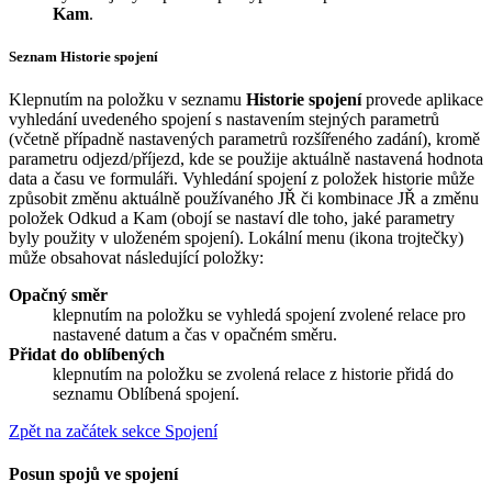
Kam
.
Seznam
Historie spojení
Klepnutím na položku v seznamu
Historie spojení
provede aplikace
vyhledání uvedeného spojení s nastavením stejných parametrů
(včetně případně nastavených parametrů rozšířeného zadání), kromě
parametru odjezd/příjezd, kde se použije aktuálně nastavená hodnota
data a času ve formuláři. Vyhledání spojení z položek historie může
způsobit změnu aktuálně používaného JŘ či kombinace JŘ a změnu
položek Odkud a Kam (obojí se nastaví dle toho, jaké parametry
byly použity v uloženém spojení). Lokální menu (ikona trojtečky)
může obsahovat následující položky:
Opačný směr
klepnutím na položku se vyhledá spojení zvolené relace pro
nastavené datum a čas v opačném směru.
Přidat do oblíbených
klepnutím na položku se zvolená relace z historie přidá do
seznamu
Oblíbená spojení
.
Zpět na začátek sekce Spojení
Posun spojů ve spojení