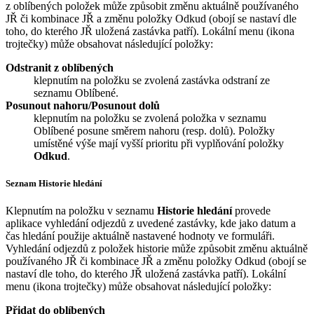
z oblíbených položek může způsobit změnu aktuálně používaného
JŘ či kombinace JŘ a změnu položky Odkud (obojí se nastaví dle
toho, do kterého JŘ uložená zastávka patří). Lokální menu (ikona
trojtečky) může obsahovat následující položky:
Odstranit z oblíbených
klepnutím na položku se zvolená zastávka odstraní ze
seznamu
Oblíbené
.
Posunout nahoru/Posunout dolů
klepnutím na položku se zvolená položka v seznamu
Oblíbené
posune směrem nahoru (resp. dolů). Položky
umístěné výše mají vyšší prioritu při vyplňování položky
Odkud
.
Seznam
Historie hledání
Klepnutím na položku v seznamu
Historie hledání
provede
aplikace vyhledání odjezdů z uvedené zastávky, kde jako datum a
čas hledání použije aktuálně nastavené hodnoty ve formuláři.
Vyhledání odjezdů z položek historie může způsobit změnu aktuálně
používaného JŘ či kombinace JŘ a změnu položky Odkud (obojí se
nastaví dle toho, do kterého JŘ uložená zastávka patří). Lokální
menu (ikona trojtečky) může obsahovat následující položky:
Přidat do oblíbených