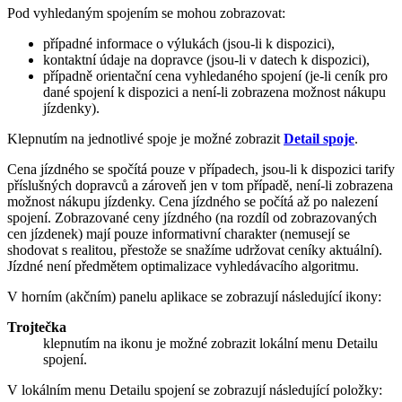
Pod vyhledaným spojením se mohou zobrazovat:
případné informace o výlukách (jsou-li k dispozici),
kontaktní údaje na dopravce (jsou-li v datech k dispozici),
případně orientační cena vyhledaného spojení (je-li ceník pro
dané spojení k dispozici a není-li zobrazena možnost nákupu
jízdenky).
Klepnutím na jednotlivé spoje je možné zobrazit
Detail spoje
.
Cena jízdného se spočítá pouze v případech,
jsou-li
k dispozici tarify
příslušných dopravců a zároveň jen v tom případě,
není-li
zobrazena
možnost nákupu jízdenky. Cena jízdného se počítá až po nalezení
spojení. Zobrazované ceny jízdného (na rozdíl od zobrazovaných
cen jízdenek) mají pouze informativní charakter (nemusejí se
shodovat s realitou, přestože se snažíme udržovat ceníky aktuální).
Jízdné není předmětem optimalizace vyhledávacího algoritmu.
V horním (akčním) panelu aplikace se zobrazují následující ikony:
Trojtečka
klepnutím na ikonu je možné zobrazit lokální menu Detailu
spojení.
V lokálním menu Detailu spojení se zobrazují následující položky: