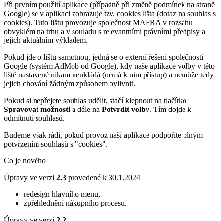
Při prvním použití aplikace (případně při změně podmínek na straně
Google) se v aplikaci zobrazuje tzv. cookies lišta (dotaz na souhlas s
cookies). Tuto lištu provozuje společnost MAFRA v rozsahu
obvyklém na trhu a v souladu s relevantními právními předpisy a
jejich aktuálním výkladem.
Pokud jde o lištu samotnou, jedná se o externí řešení společnosti
Google (systém AdMob od Google), kdy naše aplikace volby v této
liště nastavené nikam neukládá (nemá k nim přístup) a nemůže tedy
jejich chování žádným způsobem ovlivnit.
Pokud si nepřejete souhlas udělit, stačí klepnout na tlačítko
Spravovat možnosti
a dále na
Potvrdit volby
. Tím dojde k
odmítnutí souhlasů.
Budeme však rádi, pokud provoz naší aplikace podpoříte plným
potvrzením souhlasů s "cookies".
Co je nového
Úpravy ve verzi
2.3
provedené k 30.1.2024
redesign hlavního menu,
zpřehlednění nákupního procesu.
Úpravy ve verzi
2.2