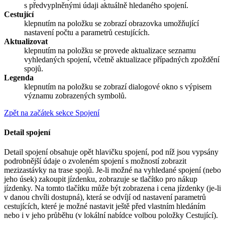
s předvyplněnými údaji aktuálně hledaného spojení.
Cestující
klepnutím na položku se zobrazí obrazovka umožňující
nastavení počtu a parametrů cestujících.
Aktualizovat
klepnutím na položku se provede aktualizace seznamu
vyhledaných spojení, včetně aktualizace případných zpoždění
spojů.
Legenda
klepnutím na položku se zobrazí dialogové okno s výpisem
významu zobrazených symbolů.
Zpět na začátek sekce Spojení
Detail spojení
Detail spojení obsahuje opět hlavičku spojení, pod níž jsou vypsány
podrobnější údaje o zvoleném spojení s možností zobrazit
mezizastávky na trase spojů. Je-li možné na vyhledané spojení (nebo
jeho úsek) zakoupit jízdenku, zobrazuje se tlačítko pro nákup
jízdenky. Na tomto tlačítku může být zobrazena i cena jízdenky (je-li
v danou chvíli dostupná), která se odvíjí od nastavení parametrů
cestujících, které je možné nastavit ještě před vlastním hledáním
nebo i v jeho průběhu (v lokální nabídce volbou položky Cestující).