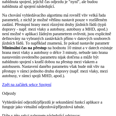
nabídnuta spojení, jejichž čas odjezdu je "nyní", ale budou
nabídnuta až spojení následující.
Na chování vyhledávacího algortimu má rovněž vliv velká řada
parametrů, z nichž je možné většinu nastavit pouze v rozšířeném
zadání. Přestupní hrany mezi různými druhy jízdních řádů (typů
dopravy - např. mezi vlaky a autobusy, autobusy a MHD, apod.)
není možné v aplikaci žádným parametrem ovlivnit, jsou explicitně
definovány na vybraných zastávkách přímo v datových souborech
jízdních řádů. To například znamená, že pokud nastavíte parametr
Minimální čas na přestup
na hodnotu 10 minut a v datech existuje
hrana mezi vlaky a autobusy o délce 3 minuty, nebude tato hrana
nastavením uvedeného parametru nijak dotčena a může být
nabídnuto spojení s kratší dobou na přestup mezi vlakem a
autobusem. Nastavení daného parametru však bude mít vliv na
přestupy v rámci jednoho druhu dopravy (např. mezi vlaky, mezi
autobusy, v rámci spojů MHD, apod.).
Zpět na začátek sekce Spojení
Odjezdy
Vyhledávání odjezdů/příjezdů je sekundární funkcí aplikace a
funguje jako virtuální odjezdová/příjezdová tabule.
Dále v této sekci naleznete následující odstavce: