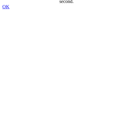
second.
OK