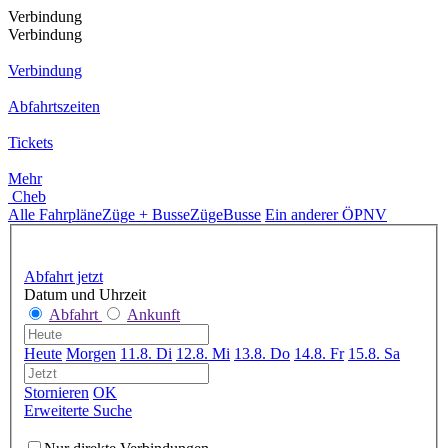
Verbindung
Verbindung
Verbindung
Abfahrtszeiten
Tickets
Mehr
Cheb
Alle Fahrpläne
Züge + Busse
Züge
Busse
Ein anderer ÖPNV
Abfahrt jetzt
Datum und Uhrzeit
Abfahrt
Ankunft
Heute
Morgen
11.8. Di
12.8. Mi
13.8. Do
14.8. Fr
15.8. Sa
Stornieren
OK
Erweiterte Suche