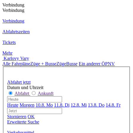
Verbindung
Verbindung
Verbindung
Abfahrtszeiten
Tickets
Mehr
Karlovy Vary
Alle Fahrpläne
Züge + Busse
Züge
Busse
Ein anderer ÖPNV
Abfahrt jetzt
Datum und Uhrzeit
Abfahrt
Ankunft
Heute
Morgen
10.8. Mo
11.8. Di
12.8. Mi
13.8. Do
14.8. Fr
Stornieren
OK
Erweiterte Suche
Verkehrsmittel