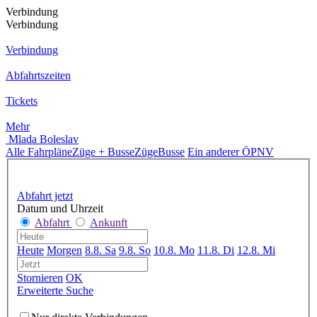
Verbindung
Verbindung
Verbindung
Abfahrtszeiten
Tickets
Mehr
Mlada Boleslav
Alle Fahrpläne
Züge + Busse
Züge
Busse
Ein anderer ÖPNV
Abfahrt jetzt
Datum und Uhrzeit
Abfahrt
Ankunft
Heute
Morgen
8.8. Sa
9.8. So
10.8. Mo
11.8. Di
12.8. Mi
Stornieren
OK
Erweiterte Suche