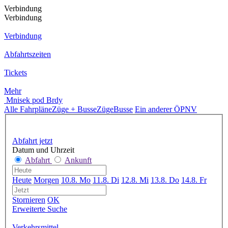
Verbindung
Verbindung
Verbindung
Abfahrtszeiten
Tickets
Mehr
Mnisek pod Brdy
Alle Fahrpläne
Züge + Busse
Züge
Busse
Ein anderer ÖPNV
Abfahrt jetzt
Datum und Uhrzeit
Abfahrt
Ankunft
Heute
Morgen
10.8. Mo
11.8. Di
12.8. Mi
13.8. Do
14.8. Fr
Stornieren
OK
Erweiterte Suche
Verkehrsmittel