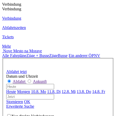
Verbindung
Verbindung
Verbindung
Abfahrtszeiten
Tickets
Mehr
Nove Mesto na Morave
Alle Fahrpläne
Züge + Busse
Züge
Busse
Ein anderer ÖPNV
Abfahrt jetzt
Datum und Uhrzeit
Abfahrt
Ankunft
Heute
Morgen
10.8. Mo
11.8. Di
12.8. Mi
13.8. Do
14.8. Fr
Stornieren
OK
Erweiterte Suche