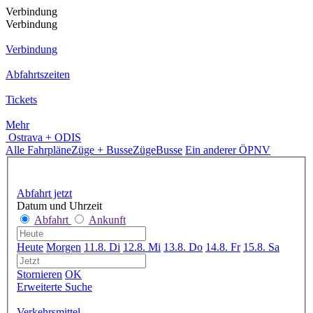
Verbindung
Verbindung
Verbindung
Abfahrtszeiten
Tickets
Mehr
Ostrava + ODIS
Alle Fahrpläne
Züge + Busse
Züge
Busse
Ein anderer ÖPNV
Abfahrt jetzt
Datum und Uhrzeit
Abfahrt
Ankunft
Heute
Morgen
11.8. Di
12.8. Mi
13.8. Do
14.8. Fr
15.8. Sa
Stornieren
OK
Erweiterte Suche
Verkehrsmittel