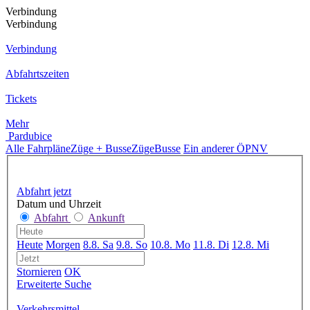
Verbindung
Verbindung
Verbindung
Abfahrtszeiten
Tickets
Mehr
Pardubice
Alle Fahrpläne
Züge + Busse
Züge
Busse
Ein anderer ÖPNV
Abfahrt jetzt
Datum und Uhrzeit
Abfahrt
Ankunft
Heute
Morgen
8.8. Sa
9.8. So
10.8. Mo
11.8. Di
12.8. Mi
Stornieren
OK
Erweiterte Suche
Verkehrsmittel