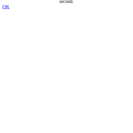
second.
OK