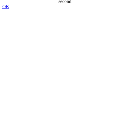
second.
OK