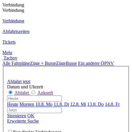
Verbindung
Verbindung
Verbindung
Abfahrtszeiten
Tickets
Mehr
Tachov
Alle Fahrpläne
Züge + Busse
Züge
Busse
Ein anderer ÖPNV
Abfahrt jetzt
Datum und Uhrzeit
Abfahrt
Ankunft
Heute
Morgen
10.8. Mo
11.8. Di
12.8. Mi
13.8. Do
14.8. Fr
Stornieren
OK
Erweiterte Suche