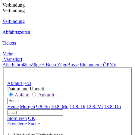
Verbindung
Verbindung
Verbindung
Abfahrtszeiten
Tickets
Mehr
Varnsdorf
Alle Fahrpläne
Züge + Busse
Züge
Busse
Ein anderer ÖPNV
Abfahrt jetzt
Datum und Uhrzeit
Abfahrt
Ankunft
Heute
Morgen
9.8. So
10.8. Mo
11.8. Di
12.8. Mi
13.8. Do
Stornieren
OK
Erweiterte Suche