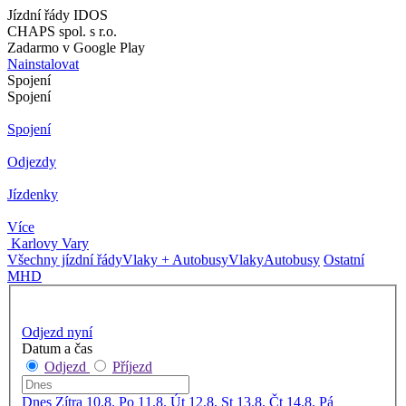
Jízdní řády IDOS
CHAPS spol. s r.o.
Zadarmo v Google Play
Nainstalovat
Spojení
Spojení
Spojení
Odjezdy
Jízdenky
Více
Karlovy Vary
Všechny jízdní řády
Vlaky + Autobusy
Vlaky
Autobusy
Ostatní
MHD
Odjezd nyní
Datum a čas
Odjezd
Příjezd
Dnes
Zítra
10.8. Po
11.8. Út
12.8. St
13.8. Čt
14.8. Pá