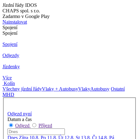
Jízdní řády IDOS
CHAPS spol. s r.o.
Zadarmo v Google Play
Nainstalovat
Spojení
Spojení
Spojení
Odjezdy
Jízdenky
Více
Kolín
Všechny jízdní řády
Vlaky + Autobusy
Vlaky
Autobusy
Ostatní
MHD
Odjezd nyní
Datum a čas
Odjezd
Příjezd
Dnes
Zítra
10.8. Po
11.8. Út
12.8. St
13.8. Čt
14.8. Pá