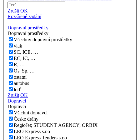
Zrušit
OK
Rozšířené zadání
Dopravní prostředky
Dopravní prostředky
Všechny dopravní prostředky
vlak
SC, ICE, …
EC, IC, …
R, …
Os, Sp, …
ostatní
autobus
loď
Zrušit
OK
Dopravci
Dopravci
Všichni dopravci
České dráhy
RegioJet; STUDENT AGENCY; ORBIX
LEO Express s.r.o
LEO Express Tenders s.r.o