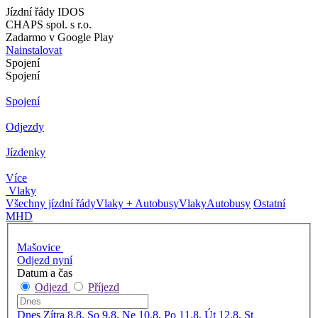
Jízdní řády IDOS
CHAPS spol. s r.o.
Zadarmo v Google Play
Nainstalovat
Spojení
Spojení
Spojení
Odjezdy
Jízdenky
Více
Vlaky
Všechny jízdní řády
Vlaky + Autobusy
Vlaky
Autobusy
Ostatní
MHD
Mašovice
Odjezd nyní
Datum a čas
Odjezd
Příjezd
Dnes
Zítra
8.8. So
9.8. Ne
10.8. Po
11.8. Út
12.8. St