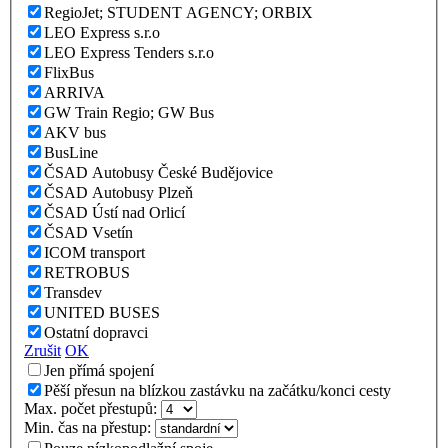
RegioJet; STUDENT AGENCY; ORBIX
LEO Express s.r.o
LEO Express Tenders s.r.o
FlixBus
ARRIVA
GW Train Regio; GW Bus
AKV bus
BusLine
ČSAD Autobusy České Budějovice
ČSAD Autobusy Plzeň
ČSAD Ústí nad Orlicí
ČSAD Vsetín
ICOM transport
RETROBUS
Transdev
UNITED BUSES
Ostatní dopravci
Zrušit
OK
Jen přímá spojení
Pěší přesun na blízkou zastávku na začátku/konci cesty
Max. počet přestupů:
Min. čas na přestup: