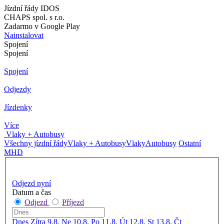
Jízdní řády IDOS
CHAPS spol. s r.o.
Zadarmo v Google Play
Nainstalovat
Spojení
Spojení
Spojení
Odjezdy
Jízdenky
Více
Vlaky + Autobusy
Všechny jízdní řády
Vlaky + Autobusy
Vlaky
Autobusy
Ostatní
MHD
Odjezd nyní
Datum a čas
Odjezd
Příjezd
Dnes
Zítra
9.8. Ne
10.8. Po
11.8. Út
12.8. St
13.8. Čt