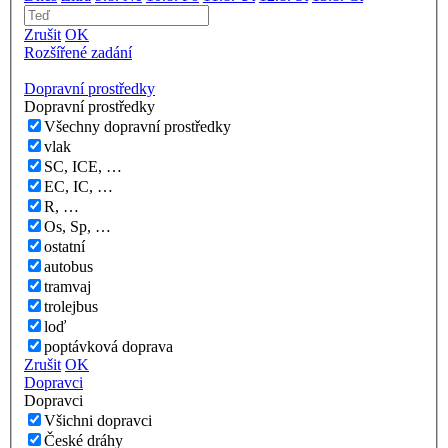
Zrušit
OK
Rozšířené zadání
Dopravní prostředky
Dopravní prostředky
Všechny dopravní prostředky
vlak
SC, ICE, …
EC, IC, …
R, …
Os, Sp, …
ostatní
autobus
tramvaj
trolejbus
loď
poptávková doprava
Zrušit
OK
Dopravci
Dopravci
Všichni dopravci
České dráhy