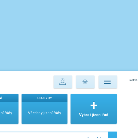
NÍ
ODJEZDY
ní řády
Všechny jízdní řády
Vybrat jízdní řád