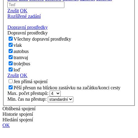
Zrušit
OK
Rozšířené zadání
Dopravní prostředky
Dopravní prostředky
Všechny dopravní prostředky
vlak
autobus
tramvaj
trolejbus
loď
Zrušit
OK
Jen přímá spojení
Pěší přesun na blízkou zastávku na začátku/konci cesty
Max. počet přestupů:
Min. čas na přestup:
Oblíbená spojení
Historie spojení
Hledání spojení
OK