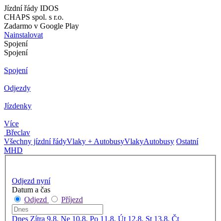
Jízdní řády IDOS
CHAPS spol. s r.o.
Zadarmo v Google Play
Nainstalovat
Spojení
Spojení
Spojení
Odjezdy
Jízdenky
Více
Břeclav
Všechny jízdní řády
Vlaky + Autobusy
Vlaky
Autobusy
Ostatní
MHD
Odjezd nyní
Datum a čas
Odjezd
Příjezd
Dnes
Zítra
9.8. Ne
10.8. Po
11.8. Út
12.8. St
13.8. Čt