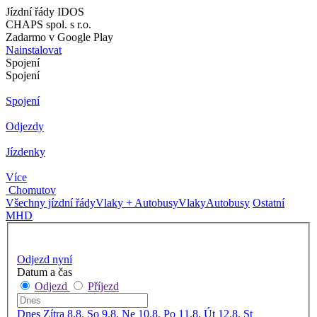
Jízdní řády IDOS
CHAPS spol. s r.o.
Zadarmo v Google Play
Nainstalovat
Spojení
Spojení
Spojení
Odjezdy
Jízdenky
Více
Chomutov
Všechny jízdní řády
Vlaky + Autobusy
Vlaky
Autobusy
Ostatní
MHD
Odjezd nyní
Datum a čas
Odjezd
Příjezd
Dnes
Zítra
8.8. So
9.8. Ne
10.8. Po
11.8. Út
12.8. St