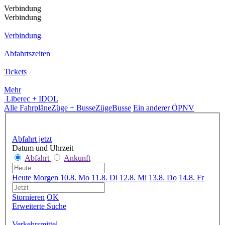
Verbindung
Verbindung
Verbindung
Abfahrtszeiten
Tickets
Mehr
Liberec + IDOL
Alle Fahrpläne
Züge + Busse
Züge
Busse
Ein anderer ÖPNV
Abfahrt jetzt
Datum und Uhrzeit
Abfahrt
Ankunft
Heute
Morgen
10.8. Mo
11.8. Di
12.8. Mi
13.8. Do
14.8. Fr
Stornieren
OK
Erweiterte Suche
Verkehrsmittel