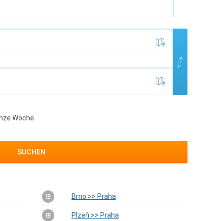
nze Woche
SUCHEN
Brno >> Praha
Plzeň >> Praha