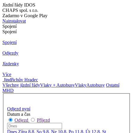
Jízdní řády IDOS
CHAPS spol. s r.o.
Zadarmo v Google Play
Nainstalovat
Spojení
Spojení
Spojení
Odjezdy
Jízdenky
Více
Jindřichův Hradec
Všechny jízdní řády
Vlaky + Autobusy
Vlaky
Autobusy
Ostatní
MHD
Odjezd nyní
Datum a čas
Odjezd
Příjezd
Dnes
Zítra
8.8. So
9.8. Ne
10.8. Po
11.8. Út
12.8. St