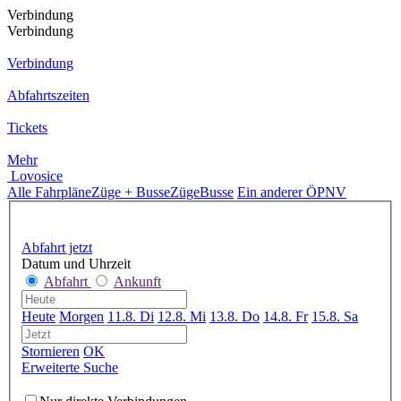
Verbindung
Verbindung
Verbindung
Abfahrtszeiten
Tickets
Mehr
Lovosice
Alle Fahrpläne
Züge + Busse
Züge
Busse
Ein anderer ÖPNV
Abfahrt jetzt
Datum und Uhrzeit
Abfahrt
Ankunft
Heute
Morgen
11.8. Di
12.8. Mi
13.8. Do
14.8. Fr
15.8. Sa
Stornieren
OK
Erweiterte Suche