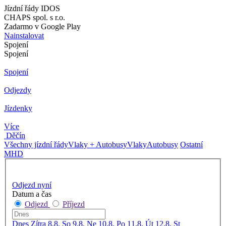
Jízdní řády IDOS
CHAPS spol. s r.o.
Zadarmo v Google Play
Nainstalovat
Spojení
Spojení
Spojení
Odjezdy
Jízdenky
Více
Děčín
Všechny jízdní řády
Vlaky + Autobusy
Vlaky
Autobusy
Ostatní
MHD
Odjezd nyní
Datum a čas
Odjezd
Příjezd
Dnes
Zítra
8.8. So
9.8. Ne
10.8. Po
11.8. Út
12.8. St