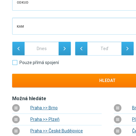
ODKUD
KAM
Pouze přímá spojení
HLEDAT
Možná hledáte
Praha >> Brno
B
Praha >> Plzeň
P
Praha >> České Budějovice
Č