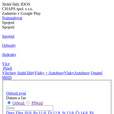
Jízdní řády IDOS
CHAPS spol. s r.o.
Zadarmo v Google Play
Nainstalovat
Spojení
Spojení
Spojení
Odjezdy
Jízdenky
Více
Plzeň
Všechny jízdní řády
Vlaky + Autobusy
Vlaky
Autobusy
Ostatní
MHD
Odjezd nyní
Datum a čas
Odjezd
Příjezd
Dnes
Zítra
10.8. Po
11.8. Út
12.8. St
13.8. Čt
14.8. Pá