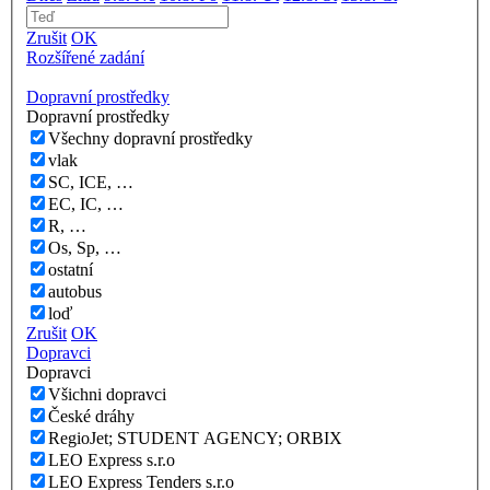
Zrušit
OK
Rozšířené zadání
Dopravní prostředky
Dopravní prostředky
Všechny dopravní prostředky
vlak
SC, ICE, …
EC, IC, …
R, …
Os, Sp, …
ostatní
autobus
loď
Zrušit
OK
Dopravci
Dopravci
Všichni dopravci
České dráhy
RegioJet; STUDENT AGENCY; ORBIX
LEO Express s.r.o
LEO Express Tenders s.r.o