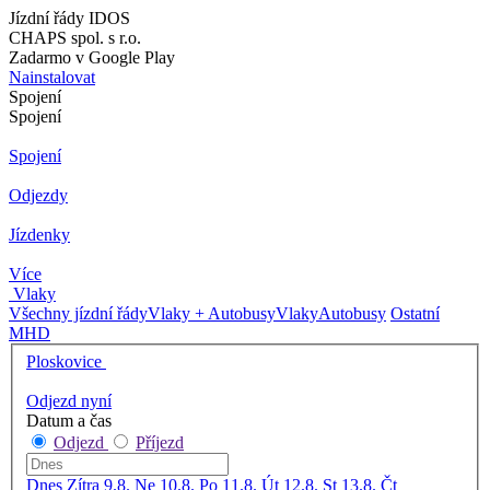
Jízdní řády IDOS
CHAPS spol. s r.o.
Zadarmo v Google Play
Nainstalovat
Spojení
Spojení
Spojení
Odjezdy
Jízdenky
Více
Vlaky
Všechny jízdní řády
Vlaky + Autobusy
Vlaky
Autobusy
Ostatní
MHD
Ploskovice
Odjezd nyní
Datum a čas
Odjezd
Příjezd
Dnes
Zítra
9.8. Ne
10.8. Po
11.8. Út
12.8. St
13.8. Čt