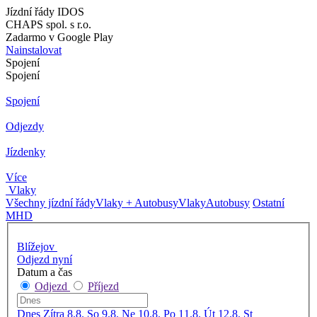
Jízdní řády IDOS
CHAPS spol. s r.o.
Zadarmo v Google Play
Nainstalovat
Spojení
Spojení
Spojení
Odjezdy
Jízdenky
Více
Vlaky
Všechny jízdní řády
Vlaky + Autobusy
Vlaky
Autobusy
Ostatní
MHD
Blížejov
Odjezd nyní
Datum a čas
Odjezd
Příjezd
Dnes
Zítra
8.8. So
9.8. Ne
10.8. Po
11.8. Út
12.8. St