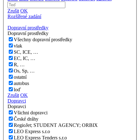
Zrušit
OK
Rozšířené zadání
Dopravní prostředky
Dopravní prostředky
Všechny dopravní prostředky
vlak
SC, ICE, …
EC, IC, …
R, …
Os, Sp, …
ostatní
autobus
loď
Zrušit
OK
Dopravci
Dopravci
Všichni dopravci
České dráhy
RegioJet; STUDENT AGENCY; ORBIX
LEO Express s.r.o
LEO Express Tenders s.r.o