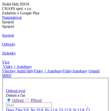
Jízdní řády IDOS
CHAPS spol. s r.o.
Zadarmo v Google Play
Nainstalovat
Spojení
Spojení
Spojení
Odjezdy
Jízdenky
Více
Vlaky + Autobusy
Všechny jízdní řády
Vlaky + Autobusy
Vlaky
Autobusy
Ostatní
MHD
Odjezd nyní
Datum a čas
Odjezd
Příjezd
Dnes
Zítra
9.8. Ne
10.8. Po
11.8. Út
12.8. St
13.8. Čt