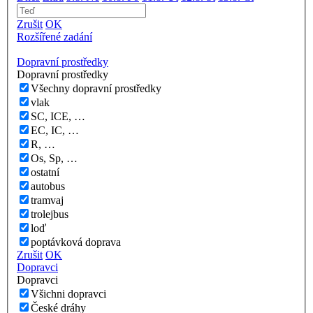
Zrušit
OK
Rozšířené zadání
Dopravní prostředky
Dopravní prostředky
Všechny dopravní prostředky
vlak
SC, ICE, …
EC, IC, …
R, …
Os, Sp, …
ostatní
autobus
tramvaj
trolejbus
loď
poptávková doprava
Zrušit
OK
Dopravci
Dopravci
Všichni dopravci
České dráhy