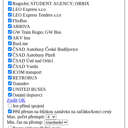
RegioJet; STUDENT AGENCY; ORBIX
LEO Express s.r.o
LEO Express Tenders s.r.o
FlixBus
ARRIVA
GW Train Regio; GW Bus
AKV bus
BusLine
ČSAD Autobusy České Budějovice
ČSAD Autobusy Plzeň
ČSAD Ústí nad Orlicí
ČSAD Vsetín
ICOM transport
RETROBUS
Transdev
UNITED BUSES
Ostatní dopravci
Zrušit
OK
Jen přímá spojení
Pěší přesun na blízkou zastávku na začátku/konci cesty
Max. počet přestupů:
Min. čas na přestup: