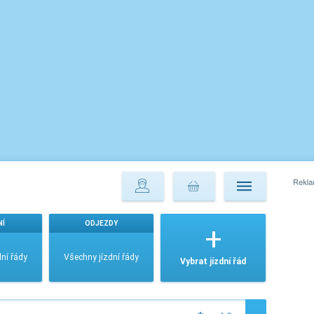
NÍ
ODJEZDY
ní řády
Všechny jízdní řády
Vybrat jízdní řád