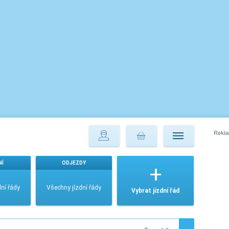
NÍ
ODJEZDY
ní řády
Všechny jízdní řády
Vybrat jízdní řád