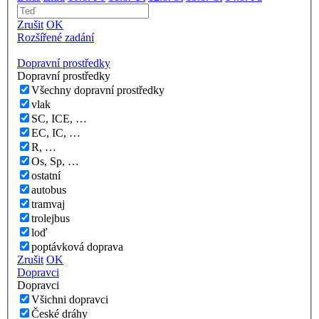
Zrušit
OK
Rozšířené zadání
Dopravní prostředky
Dopravní prostředky
Všechny dopravní prostředky
vlak
SC, ICE, …
EC, IC, …
R, …
Os, Sp, …
ostatní
autobus
tramvaj
trolejbus
loď
poptávková doprava
Zrušit
OK
Dopravci
Dopravci
Všichni dopravci
České dráhy