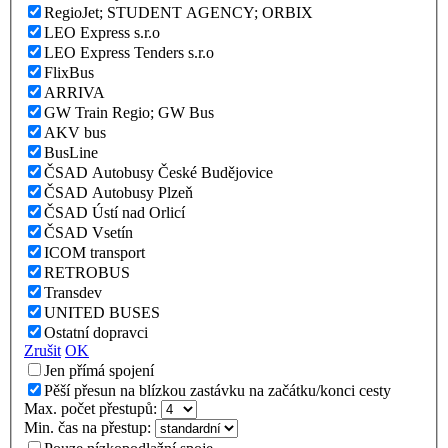
RegioJet; STUDENT AGENCY; ORBIX
LEO Express s.r.o
LEO Express Tenders s.r.o
FlixBus
ARRIVA
GW Train Regio; GW Bus
AKV bus
BusLine
ČSAD Autobusy České Budějovice
ČSAD Autobusy Plzeň
ČSAD Ústí nad Orlicí
ČSAD Vsetín
ICOM transport
RETROBUS
Transdev
UNITED BUSES
Ostatní dopravci
Zrušit
OK
Jen přímá spojení
Pěší přesun na blízkou zastávku na začátku/konci cesty
Max. počet přestupů:
Min. čas na přestup: