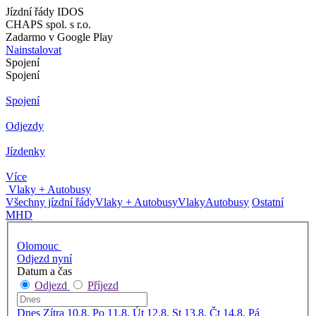
Jízdní řády IDOS
CHAPS spol. s r.o.
Zadarmo v Google Play
Nainstalovat
Spojení
Spojení
Spojení
Odjezdy
Jízdenky
Více
Vlaky + Autobusy
Všechny jízdní řády
Vlaky + Autobusy
Vlaky
Autobusy
Ostatní
MHD
Olomouc
Odjezd nyní
Datum a čas
Odjezd
Příjezd
Dnes
Zítra
10.8. Po
11.8. Út
12.8. St
13.8. Čt
14.8. Pá