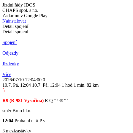
Jízdní řády IDOS
CHAPS spol. s r.o.
Zadarmo v Google Play
Nainstalovat
Detail spojení
Detail spojení
Spojení
Odjezdy
Jízdenky
Více
2026/07/10 12:04:00
0
10.7. Pá
,
12:04
10.7. Pá
,
12:04
1 hod 1 min
,
82 km
û
R9
(R 981 Vysočina)
R
Q
º
³
®
°
ª
směr Brno hl.n.
12:04
Praha hl.n.
#
P
v
3 mezizastávky