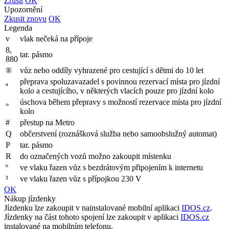
Zrušit
OK
Upozornění
Zkusit znovu
OK
Legenda
v
vlak nečeká na přípoje
8,
tar. pásmo
880
®
vůz nebo oddíly vyhrazené pro cestující s dětmi do 10 let
přeprava spoluzavazadel s povinnou rezervací místa pro jízdní
ª
kolo a cestujícího, v některých vlacích pouze pro jízdní kolo
úschova během přepravy s možností rezervace místa pro jízdní
°
kolo
#
přestup na Metro
Q
občerstvení (roznášková služba nebo samoobslužný automat)
P
tar. pásmo
R
do označených vozů možno zakoupit místenku
º
ve vlaku řazen vůz s bezdrátovým připojením k internetu
³
ve vlaku řazen vůz s přípojkou 230 V
OK
Nákup jízdenky
Jízdenku lze zakoupit v nainstalované mobilní aplikaci
IDOS.cz
.
Jízdenky na část tohoto spojení lze zakoupit v aplikaci
IDOS.cz
instalované na mobilním telefonu.