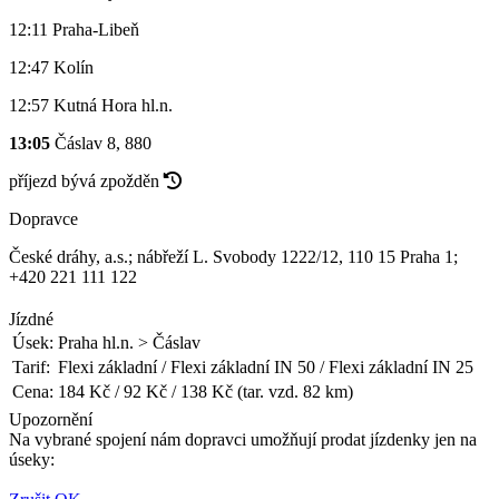
12:11
Praha-Libeň
12:47
Kolín
12:57
Kutná Hora hl.n.
13:05
Čáslav
8, 880
příjezd bývá zpožděn
Dopravce
České dráhy, a.s.; nábřeží L. Svobody 1222/12, 110 15 Praha 1;
+420 221 111 122
Jízdné
Úsek:
Praha hl.n. > Čáslav
Tarif:
Flexi základní / Flexi základní IN 50 / Flexi základní IN 25
Cena:
184 Kč / 92 Kč / 138 Kč (tar. vzd. 82 km)
Upozornění
Na vybrané spojení nám dopravci umožňují prodat jízdenky jen na
úseky: