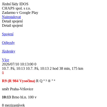
Jízdní řády IDOS
CHAPS spol. s r.o.
Zadarmo v Google Play
Nainstalovat
Detail spojení
Detail spojení
Spojení
Odjezdy
Jízdenky
Více
2026/07/10 10:13:00
0
10.7. Pá
,
10:13
10.7. Pá
,
10:13
2 hod 38 min
,
175 km
û
R9
(R 984 Vysočina)
R
Q
º
³
®
°
ª
směr Praha-Vršovice
10:13
Brno hl.n.
100
v
8 mezizastávek