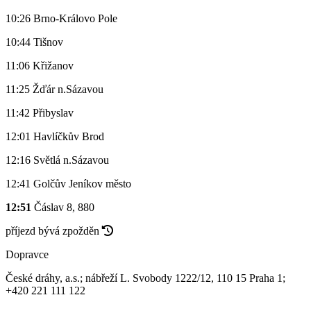
10:26
Brno-Královo Pole
10:44
Tišnov
11:06
Křižanov
11:25
Žďár n.Sázavou
11:42
Přibyslav
12:01
Havlíčkův Brod
12:16
Světlá n.Sázavou
12:41
Golčův Jeníkov město
12:51
Čáslav
8, 880
příjezd bývá zpožděn
Dopravce
České dráhy, a.s.; nábřeží L. Svobody 1222/12, 110 15 Praha 1;
+420 221 111 122