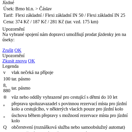
Jízdné
Úsek:
Brno hl.n. > Čáslav
Tarif:
Flexi základní / Flexi základní IN 50 / Flexi základní IN 25
Cena:
374 Kč / 187 Kč / 281 Kč (tar. vzd. 175 km)
Upozornění
Na vybrané spojení nám dopravci umožňují prodat jízdenky jen na
úseky:
Zrušit
OK
Upozornění
Zkusit znovu
OK
Legenda
v
vlak nečeká na přípoje
100
tar. pásmo
8,
tar. pásmo
880
®
vůz nebo oddíly vyhrazené pro cestující s dětmi do 10 let
přeprava spoluzavazadel s povinnou rezervací místa pro jízdní
ª
kolo a cestujícího, v některých vlacích pouze pro jízdní kolo
úschova během přepravy s možností rezervace místa pro jízdní
°
kolo
Q
občerstvení (roznášková služba nebo samoobslužný automat)