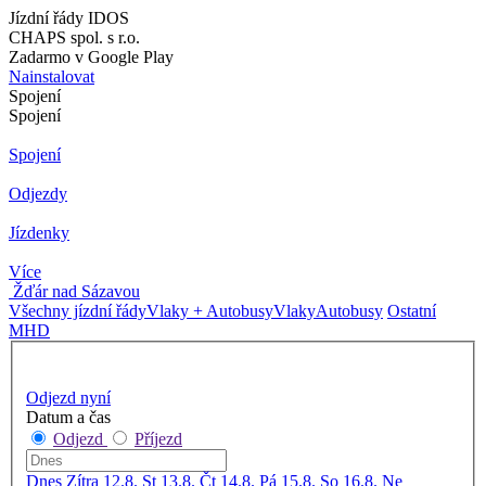
Jízdní řády IDOS
CHAPS spol. s r.o.
Zadarmo v Google Play
Nainstalovat
Spojení
Spojení
Spojení
Odjezdy
Jízdenky
Více
Žďár nad Sázavou
Všechny jízdní řády
Vlaky + Autobusy
Vlaky
Autobusy
Ostatní
MHD
Odjezd nyní
Datum a čas
Odjezd
Příjezd
Dnes
Zítra
12.8. St
13.8. Čt
14.8. Pá
15.8. So
16.8. Ne