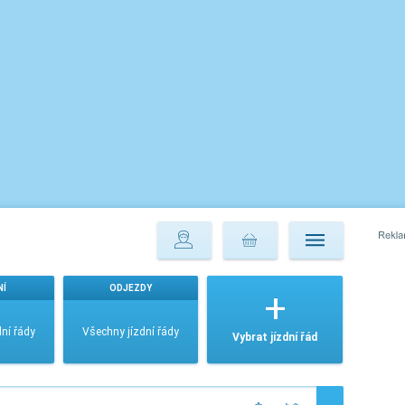
NÍ
ODJEZDY
ní řády
Všechny jízdní řády
Vybrat jízdní řád