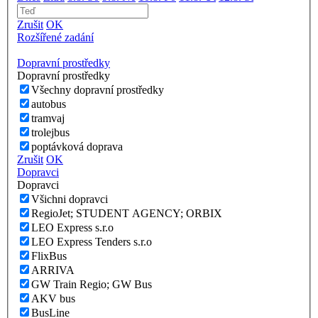
Zrušit
OK
Rozšířené zadání
Dopravní prostředky
Dopravní prostředky
Všechny dopravní prostředky
autobus
tramvaj
trolejbus
poptávková doprava
Zrušit
OK
Dopravci
Dopravci
Všichni dopravci
RegioJet; STUDENT AGENCY; ORBIX
LEO Express s.r.o
LEO Express Tenders s.r.o
FlixBus
ARRIVA
GW Train Regio; GW Bus
AKV bus
BusLine