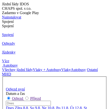
Jízdní řády IDOS
CHAPS spol. s r.o.
Zadarmo v Google Play
Nainstalovat
Spojení
Spojení
Spojení
Odjezdy
Jízdenky
Více
Autobusy
Všechny jízdní řády
Vlaky + Autobusy
Vlaky
Autobusy
Ostatní
MHD
Odjezd nyní
Datum a čas
Odjezd
Příjezd
Dnes
Zítra
8.8. So
9.8. Ne
10.8. Po
11.8. Út
12.8. St