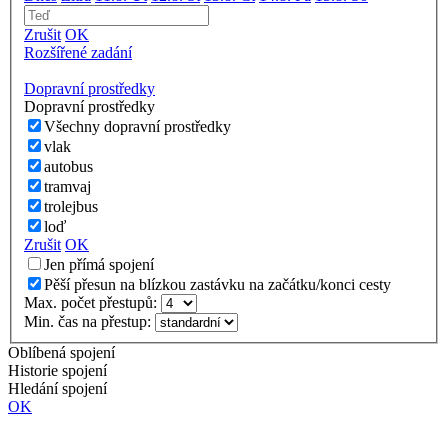
Zrušit
OK
Rozšířené zadání
Dopravní prostředky
Dopravní prostředky
Všechny dopravní prostředky
vlak
autobus
tramvaj
trolejbus
loď
Zrušit
OK
Jen přímá spojení
Pěší přesun na blízkou zastávku na začátku/konci cesty
Max. počet přestupů:
Min. čas na přestup:
Oblíbená spojení
Historie spojení
Hledání spojení
OK