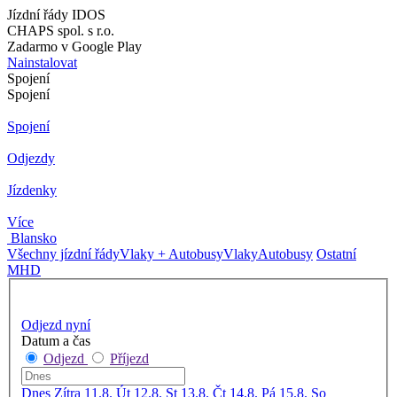
Jízdní řády IDOS
CHAPS spol. s r.o.
Zadarmo v Google Play
Nainstalovat
Spojení
Spojení
Spojení
Odjezdy
Jízdenky
Více
Blansko
Všechny jízdní řády
Vlaky + Autobusy
Vlaky
Autobusy
Ostatní
MHD
Odjezd nyní
Datum a čas
Odjezd
Příjezd
Dnes
Zítra
11.8. Út
12.8. St
13.8. Čt
14.8. Pá
15.8. So