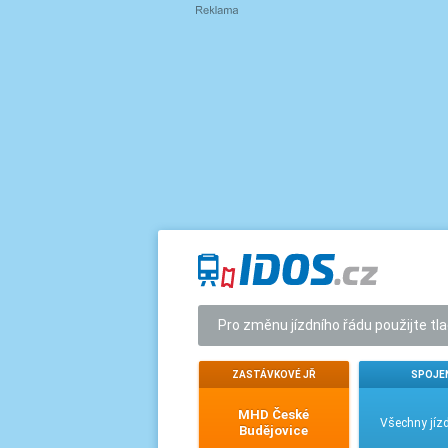
Pro změnu jízdního řádu použijte tl
ZASTÁVKOVÉ JŘ
SPOJE
MHD České
Všechny jízd
Budějovice