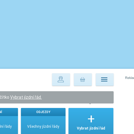
ačítko
Vybrat jízdní řád.
NÍ
ODJEZDY
ní řády
Všechny jízdní řády
Vybrat jízdní řád